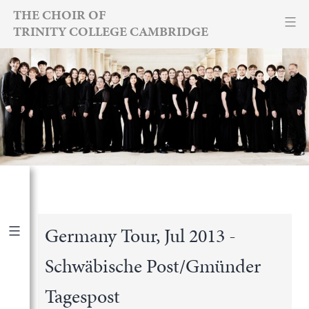
Skip
THE CHOIR OF
TRINITY COLLEGE CAMBRIDGE
to
content
Germany Tour, Jul 2013 -
Schwäbische Post/Gmünder
Publications
|
By Year
Tagespost
International Newspapers