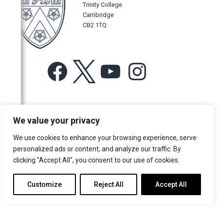
Trinity College
Cambridge
CB2 1TQ
Facebook
X
YouTube
Instagram
For more information or for general enquiries email:
We value your privacy
music@trin.cam.ac.uk
We use cookies to enhance your browsing experience, serve
© Trinity College Choir 2026. All rights reserved. Registered Charity
personalized ads or content, and analyze our traffic. By
number: 1137604
clicking "Accept All", you consent to our use of cookies.
>
Credits
>
Privacy Policy
Customize
Reject All
Accept All